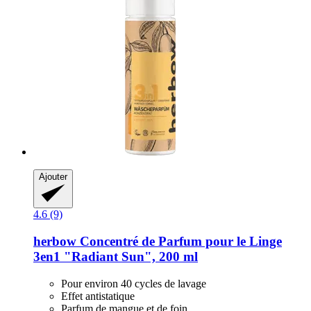
Ajouter
4.6 (9)
herbow
Concentré de Parfum pour le Linge
3en1 "Radiant Sun", 200 ml
Pour environ 40 cycles de lavage
Effet antistatique
Parfum de mangue et de foin