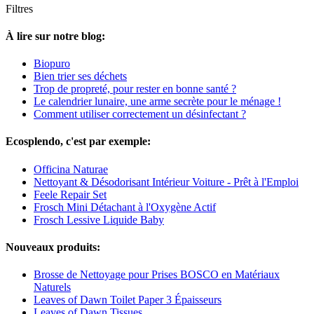
Filtres
À lire sur notre blog:
Biopuro
Bien trier ses déchets
Trop de propreté, pour rester en bonne santé ?
Le calendrier lunaire, une arme secrète pour le ménage !
Comment utiliser correctement un désinfectant ?
Ecosplendo, c'est par exemple:
Officina Naturae
Nettoyant & Désodorisant Intérieur Voiture - Prêt à l'Emploi
Feele Repair Set
Frosch Mini Détachant à l'Oxygène Actif
Frosch Lessive Liquide Baby
Nouveaux produits:
Brosse de Nettoyage pour Prises BOSCO en Matériaux
Naturels
Leaves of Dawn Toilet Paper 3 Épaisseurs
Leaves of Dawn Tissues