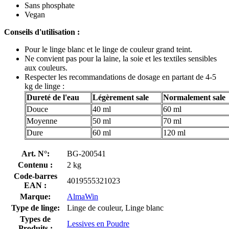
Sans phosphate
Vegan
Conseils d'utilisation :
Pour le linge blanc et le linge de couleur grand teint.
Ne convient pas pour la laine, la soie et les textiles sensibles
aux couleurs.
Respecter les recommandations de dosage en partant de 4-5
kg de linge :
Dureté de l'eau
Légèrement sale
Normalement sale
Douce
40 ml
60 ml
Moyenne
50 ml
70 ml
Dure
60 ml
120 ml
Art. N°:
BG-200541
Contenu :
2 kg
Code-barres
4019555321023
EAN :
Marque:
AlmaWin
Type de linge:
Linge de couleur, Linge blanc
Types de
Lessives en Poudre
Produits :