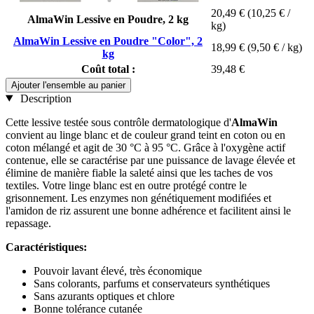
20,49 €
(10,25 € /
AlmaWin Lessive en Poudre, 2 kg
kg)
AlmaWin Lessive en Poudre "Color", 2
18,99 €
(9,50 € / kg)
kg
Coût total :
39,48 €
Ajouter l'ensemble au panier
Description
Cette lessive testée sous contrôle dermatologique d'
AlmaWin
convient au linge blanc et de couleur grand teint en coton ou en
coton mélangé et agit de 30 °C à 95 °C. Grâce à l'oxygène actif
contenue, elle se caractérise par une puissance de lavage élevée et
élimine de manière fiable la saleté ainsi que les taches de vos
textiles. Votre linge blanc est en outre protégé contre le
grisonnement. Les enzymes non génétiquement modifiées et
l'amidon de riz assurent une bonne adhérence et facilitent ainsi le
repassage.
Caractéristiques:
Pouvoir lavant élevé, très économique
Sans colorants, parfums et conservateurs synthétiques
Sans azurants optiques et chlore
Bonne tolérance cutanée