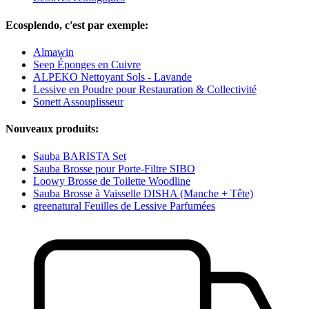
Ecosplendo, c'est par exemple:
Almawin
Seep Éponges en Cuivre
ALPEKO Nettoyant Sols - Lavande
Lessive en Poudre pour Restauration & Collectivité
Sonett Assouplisseur
Nouveaux produits:
Sauba BARISTA Set
Sauba Brosse pour Porte-Filtre SIBO
Loowy Brosse de Toilette Woodline
Sauba Brosse à Vaisselle DISHA (Manche + Tête)
greenatural Feuilles de Lessive Parfumées