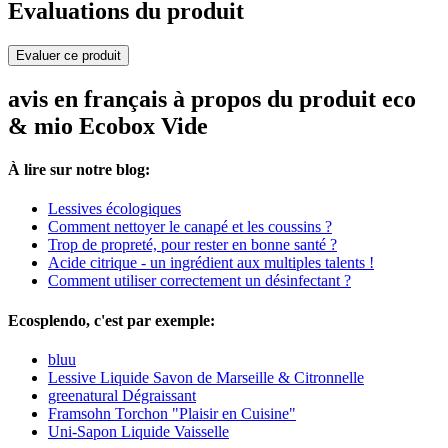
Evaluations du produit
Evaluer ce produit
avis en français à propos du produit eco
& mio Ecobox Vide
À lire sur notre blog:
Lessives écologiques
Comment nettoyer le canapé et les coussins ?
Trop de propreté, pour rester en bonne santé ?
Acide citrique - un ingrédient aux multiples talents !
Comment utiliser correctement un désinfectant ?
Ecosplendo, c'est par exemple:
bluu
Lessive Liquide Savon de Marseille & Citronnelle
greenatural Dégraissant
Framsohn Torchon "Plaisir en Cuisine"
Uni-Sapon Liquide Vaisselle