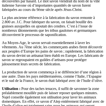
découvertes par hasard. Le mot savon viendrait du nom de la ville
italienne Savone où d’importantes quantités de savon furent
fabriquées au cours du 9ème siècle après Jésus-Christ.
La plus ancienne référence à la fabrication du savon remonte à
2.800 av. J.C. Pour fabriquer du savon, on faisait bouillir des
graisses auxquelles on ajoutait des cendres. C’est à l’issue de
nombreux tâtonnements que les tribus gauloises et germaniques
découvrirent le processus de saponification.
Au Moyen-Age, le savon servait essentiellement à laver les
vêtements. Au 7ème siècle, les commerçants arabes firent découvrir
aux peuples d’Europe les pains de savon ; rapidement, la fabrication
du savon devint un artisanat bien établi en Europe. Les fabricants de
savon se regroupaient en guildes d’artisans pour protéger
jalousement leurs secrets de fabrication.
La production de savon commença à se différencier d’une région à
une autre. Dans les pays méditerranéens, comme l’Italie, l’Espagne
et le sud de la France, le savon était fabriqué avec de l’huile d’olive.
Utilisation :
Pour des taches tenaces, il suffit de savonner la zone
préalablement mouillée puis de laisser reposer quelques minutes.
Najel conseille également son utilisation pour laver les animaux
domestiques. En effet, ce savon d’Alep entièrement fabriqué avec de
l’huile d’olive est totalement sains pour les animaux qui seront