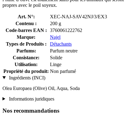
propres avec le poil soyeux.
Art. N°:
XEC-NAJ-SAV42NJ/3/EX3
Contenu :
200 g
Code-barres EAN :
3760061222762
Marque:
Najel
Types de Produits :
Détachants
Parfums:
Parfum neutre
Consistance:
Solide
Utilisation:
Linge
Propriété du produit:
Non parfumé
Ingrédients (INCI)
Olea Europaea (Olive) Oil, Aqua, Soda
Informations juridiques
Nos recommandations