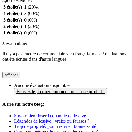
3,8
sur 5 étoiles
5 étoile(s)
1
(20%)
4 étoile(s)
3
(60%)
3 étoile(s)
0
(0%)
2 étoile(s)
1
(20%)
1 étoile(s)
0
(0%)
5
évaluations
Il n'y a pas encore de commentaires en français, mais 2 évaluations
ont été écrites dans d'autre langues.
Afficher
Aucune évaluation disponible.
Écrivez le premier commentaire sur ce produit !
À lire sur notre blog:
Savoir bien doser la quantité de lessive
Légendes de lessive : vraies ou fausses ?
Trop de propreté, pour rester en bonne santé ?
Comment nettoyer le canapé et les coussins ?