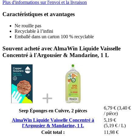
Plus d'informations sur l'envoi et la livraison
Caractéristiques et avantages
Ne rouille pas
Recyclable à l’infini
Emballé dans un carton 100 % recyclable
Souvent acheté avec AlmaWin Liquide Vaisselle
Concentré à l'Argousier & Mandarine, 1 L
6,79 €
(3,40 €
Seep Éponges en Cuivre, 2 pièces
/ pièce)
AlmaWin Liquide Vaisselle Concentré à
5,19 €
l'Argousier & Mandarine, 1 L
(5,19 € / L)
Coût total :
11,98 €