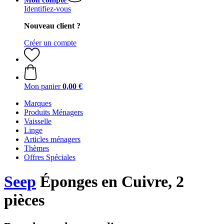
Identifiez-vous
Nouveau client ?
Créer un compte
Mon panier
0,00 €
Marques
Produits Ménagers
Vaisselle
Linge
Articles ménagers
Thèmes
Offres Spéciales
Seep
Éponges en Cuivre, 2
pièces