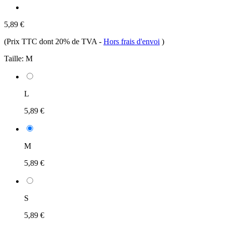
5,89 €
(Prix TTC dont 20% de TVA
-
Hors frais d'envoi
)
Taille:
M
L
5,89 €
M
5,89 €
S
5,89 €