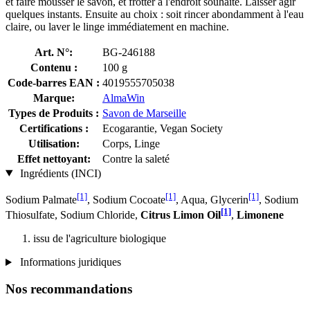
et faire mousser le savon, et frotter à l'endroit souhaité. Laisser agir
quelques instants. Ensuite au choix : soit rincer abondamment à l'eau
claire, ou laver le linge immédiatement en machine.
Art. N°:
BG-246188
Contenu :
100 g
Code-barres EAN :
4019555705038
Marque:
AlmaWin
Types de Produits :
Savon de Marseille
Certifications :
Ecogarantie, Vegan Society
Utilisation:
Corps, Linge
Effet nettoyant:
Contre la saleté
Ingrédients (INCI)
[1]
[1]
[1]
Sodium Palmate
, Sodium Cocoate
, Aqua, Glycerin
, Sodium
[1]
Thiosulfate, Sodium Chloride,
Citrus Limon Oil
,
Limonene
issu de l'agriculture biologique
Informations juridiques
Nos recommandations