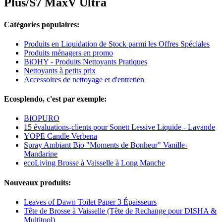
Plus/S7 MaxV Ultra
Catégories populaires:
Produits en Liquidation de Stock parmi les Offres Spéciales
Produits ménagers en promo
BiOHY - Produits Nettoyants Pratiques
Nettoyants à petits prix
Accessoires de nettoyage et d'entretien
Ecosplendo, c'est par exemple:
BIOPURO
15 évaluations-clients pour Sonett Lessive Liquide - Lavande
YOPE Candle Verbena
Spray Ambiant Bio "Moments de Bonheur" Vanille-
Mandarine
ecoLiving Brosse à Vaisselle à Long Manche
Nouveaux produits:
Leaves of Dawn Toilet Paper 3 Épaisseurs
Tête de Brosse à Vaisselle (Tête de Rechange pour DISHA &
Multitool)