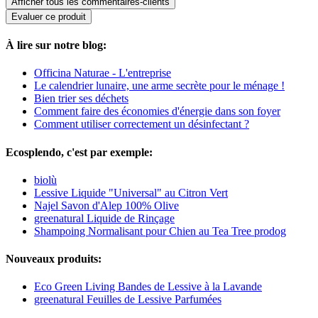
Afficher tous les commentaires-clients
Evaluer ce produit
À lire sur notre blog:
Officina Naturae - L'entreprise
Le calendrier lunaire, une arme secrète pour le ménage !
Bien trier ses déchets
Comment faire des économies d'énergie dans son foyer
Comment utiliser correctement un désinfectant ?
Ecosplendo, c'est par exemple:
biolù
Lessive Liquide "Universal" au Citron Vert
Najel Savon d'Alep 100% Olive
greenatural Liquide de Rinçage
Shampoing Normalisant pour Chien au Tea Tree prodog
Nouveaux produits:
Eco Green Living Bandes de Lessive à la Lavande
greenatural Feuilles de Lessive Parfumées