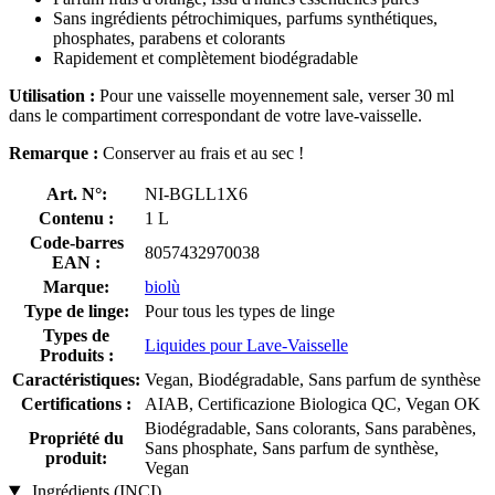
Sans ingrédients pétrochimiques, parfums synthétiques,
phosphates, parabens et colorants
Rapidement et complètement biodégradable
Utilisation :
Pour une vaisselle moyennement sale, verser 30 ml
dans le compartiment correspondant de votre lave-vaisselle.
Remarque :
Conserver au frais et au sec !
Art. N°:
NI-BGLL1X6
Contenu :
1 L
Code-barres
8057432970038
EAN :
Marque:
biolù
Type de linge:
Pour tous les types de linge
Types de
Liquides pour Lave-Vaisselle
Produits :
Caractéristiques:
Vegan, Biodégradable, Sans parfum de synthèse
Certifications :
AIAB, Certificazione Biologica QC, Vegan OK
Biodégradable, Sans colorants, Sans parabènes,
Propriété du
Sans phosphate, Sans parfum de synthèse,
produit:
Vegan
Ingrédients (INCI)