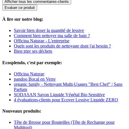
Afficher tous les commentaires-clients
Evaluer ce produit
À lire sur notre blog:
Savoir bien doser la quantité de lessive
Comment bien nettoyer ma salle de bain ?
Officina Naturae - L'entreprise
Quels sont les produits de nettoyage dont j'ai besoin ?
Bien trier ses déchets
Ecosplendo, c'est par exemple:
Officina Naturae
pandoo Bocal en Verre
organic family - Nettoyant Multi-Usages "Best Chef" | Sans
Parfum
SODASAN Savon Liquide Végétal Bio Sensitive
4 évaluations-clients pour Ecover Lessive Liquide ZERO
Nouveaux produits:
Tête de Brosse pour Bouteilles (Tête de Rechange pour
Multitool)