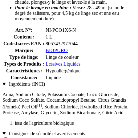
chaude, plongez-y le linge et lavez-le à la main.
Pour le lavage en machine​ :
Versez 28 - 49 ml (selon le
degré de salissure, pour 4,5 kg de linge sec et une eau
moyennement dure)
Art. N°:
NI-PCO1X6-N
Contenu :
1 L
Code-barres EAN :
8057432977044
Marque:
BIOPURO
Type de linge:
Linge de couleur
Types de Produits :
Lessives Liquides
Caractéristiques:
Hypoallergénique
Consistance:
Liquide
Ingrédients (INCI)
Aqua, Sodium Citrate, Potassium Cocoate, Coco Glucoside,
Sodium Coco­ Sulfate, Cocamidopropyl Betaine, Citrus Grandis
[1]
(Pomelo) Peel Oil
, Sodium Chloride, Hydrolized Rice Protein,
Protease, Amylase, Glycerin, Sodium Bicarbonate, Citric Acid
issu de l'agriculture biologique
Consignes de sécurité et avertissements