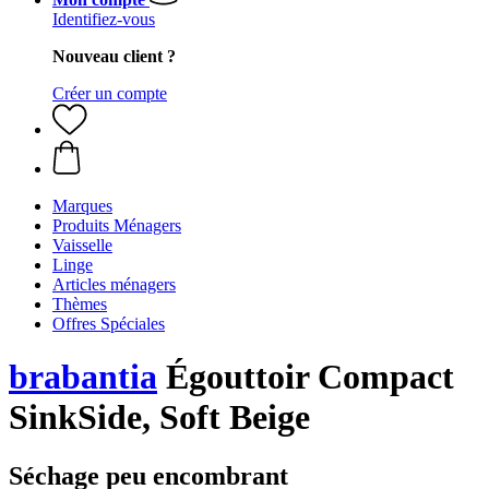
Identifiez-vous
Nouveau client ?
Créer un compte
Marques
Produits Ménagers
Vaisselle
Linge
Articles ménagers
Thèmes
Offres Spéciales
brabantia
Égouttoir Compact
SinkSide, Soft Beige
Séchage peu encombrant