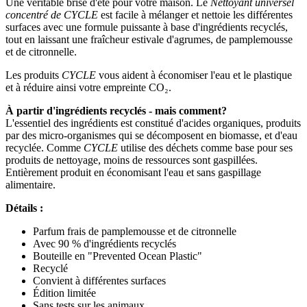
Une véritable brise d'été pour votre maison. Le
Nettoyant universel
concentré de
CYCLE
est facile à mélanger et nettoie les différentes
surfaces avec une formule puissante à base d'ingrédients recyclés,
tout en laissant une fraîcheur estivale d'agrumes, de pamplemousse
et de citronnelle.
Les produits
CYCLE
vous aident à
économiser l'eau et le plastique
et à réduire ainsi votre empreinte CO₂.
À partir d'ingrédients recyclés - mais comment?
L'essentiel des ingrédients est constitué d'acides organiques, produits
par des micro-organismes qui se décomposent en biomasse, et d'eau
recyclée. Comme
CYCLE
utilise des déchets comme base pour ses
produits de nettoyage, moins de ressources sont gaspillées.
Entièrement produit en économisant l'eau et sans gaspillage
alimentaire.
Détails :
Parfum frais de pamplemousse et de citronnelle
Avec 90 % d'ingrédients recyclés
Bouteille en "Prevented Ocean Plastic"
Recyclé
Convient à différentes surfaces
Édition limitée
Sans tests sur les animaux