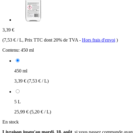
3,39 €
(
7,53 € / L
, Prix TTC dont 20% de TVA
-
Hors frais d'envoi
)
Contenu:
450 ml
450 ml
3,39 €
(7,53 € / L)
5 L
25,99 €
(5,20 € / L)
En stock
Livraison jusqu'au mardi, 18. août
, si vous passez commande avan