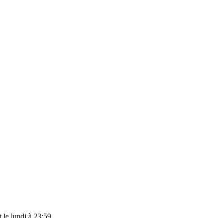
t le
lundi à 23:59
.