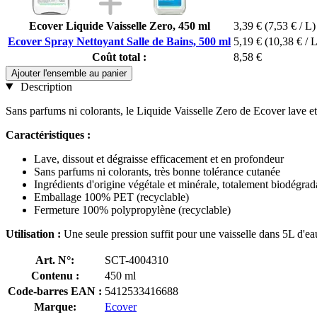
Ecover Liquide Vaisselle Zero, 450 ml
3,39 €
(7,53 € / L)
Ecover Spray Nettoyant Salle de Bains, 500 ml
5,19 €
(10,38 € / L
Coût total :
8,58 €
Ajouter l'ensemble au panier
Description
Sans parfums ni colorants, le Liquide Vaisselle Zero de Ecover lave et
Caractéristiques :
Lave, dissout et dégraisse efficacement et en profondeur
Sans parfums ni colorants, très bonne tolérance cutanée
Ingrédients d'origine végétale et minérale, totalement biodégrad
Emballage 100% PET (recyclable)
Fermeture 100% polypropylène (recyclable)
Utilisation :
Une seule pression suffit pour une vaisselle dans 5L d'ea
Art. N°:
SCT-4004310
Contenu :
450 ml
Code-barres EAN :
5412533416688
Marque:
Ecover