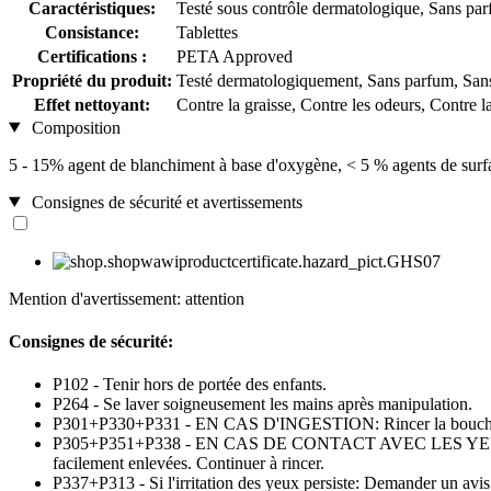
Caractéristiques:
Testé sous contrôle dermatologique, Sans pa
Consistance:
Tablettes
Certifications :
PETA Approved
Propriété du produit:
Testé dermatologiquement, Sans parfum, Sans
Effet nettoyant:
Contre la graisse, Contre les odeurs, Contre la
Composition
5 - 15% agent de blanchiment à base d'oxygène, < 5 % agents de sur
Consignes de sécurité et avertissements
Mention d'avertissement: attention
Consignes de sécurité:
P102 - Tenir hors de portée des enfants.
P264 - Se laver soigneusement les mains après manipulation.
P301+P330+P331 - EN CAS D'INGESTION: Rincer la bouche.
P305+P351+P338 - EN CAS DE CONTACT AVEC LES YEUX: Rincer av
facilement enlevées. Continuer à rincer.
P337+P313 - Si l'irritation des yeux persiste: Demander un avi