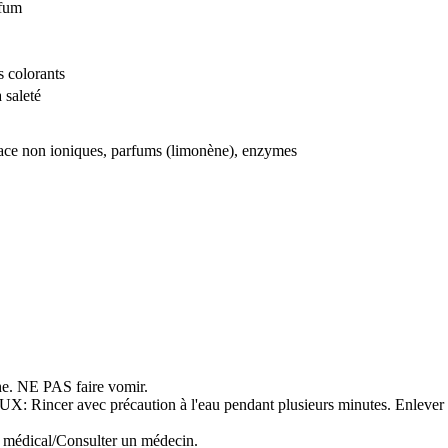
rfum
 colorants
 saleté
face non ioniques, parfums (limonène), enzymes
 NE PAS faire vomir.
ec précaution à l'eau pendant plusieurs minutes. Enlever les lentil
s médical/Consulter un médecin.