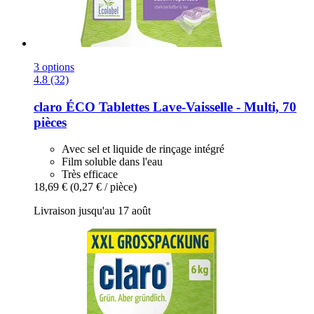
3 options
4.8 (32)
claro
ÉCO Tablettes Lave-​Vaisselle -​ Multi, 70
pièces
Avec sel et liquide de rinçage intégré
Film soluble dans l'eau
Très efficace
18,69 €
(0,27 € / pièce)
Livraison jusqu'au 17 août