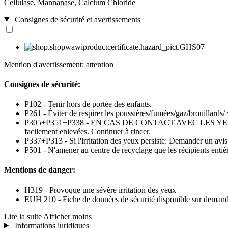
Cellulase, Mannanase, Calcium Chloride
Consignes de sécurité et avertissements
Mention d'avertissement: attention
Consignes de sécurité:
P102 - Tenir hors de portée des enfants.
P261 - Éviter de respirer les poussières/fumées/gaz/brouillards/
P305+P351+P338 - EN CAS DE CONTACT AVEC LES YEUX: Rincer av
facilement enlevées. Continuer à rincer.
P337+P313 - Si l'irritation des yeux persiste: Demander un avi
P501 - N'amener au centre de recyclage que les récipients entiè
Mentions de danger:
H319 - Provoque une sévère irritation des yeux
EUH 210 - Fiche de données de sécurité disponible sur demand
Lire la suite
Afficher moins
Informations juridiques