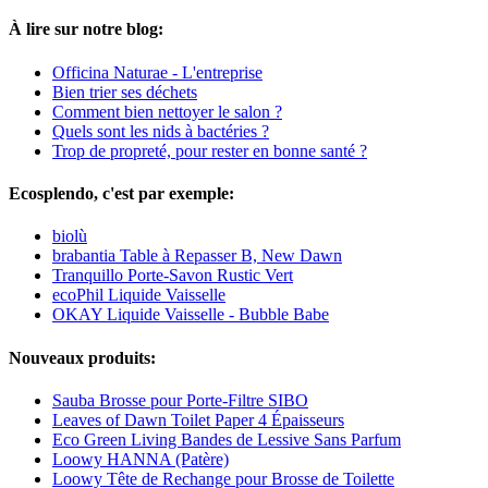
À lire sur notre blog:
Officina Naturae - L'entreprise
Bien trier ses déchets
Comment bien nettoyer le salon ?
Quels sont les nids à bactéries ?
Trop de propreté, pour rester en bonne santé ?
Ecosplendo, c'est par exemple:
biolù
brabantia Table à Repasser B, New Dawn
Tranquillo Porte-Savon Rustic Vert
ecoPhil Liquide Vaisselle
OKAY Liquide Vaisselle - Bubble Babe
Nouveaux produits:
Sauba Brosse pour Porte-Filtre SIBO
Leaves of Dawn Toilet Paper 4 Épaisseurs
Eco Green Living Bandes de Lessive Sans Parfum
Loowy HANNA (Patère)
Loowy Tête de Rechange pour Brosse de Toilette