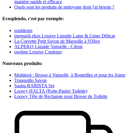
manière rapide et efficace
Quels sont les produits de nettoyage dont j'ai besoin ?
Ecosplendo, c'est par exemple:
souldrops
pierpaoli ekos Lessive Liquide Laine & Linge Délicat
La Corvette Petit Savon de Marseille à l'Olive
ALPEKO Liquide Vaisselle - Citron
ooohne Lessive Couleurs
Nouveaux produits:
Multitool : Brosse à Vaisselle, à Bouteilles et pour les Joints
Tranquillo Savon
Sauba BARISTA Set
Loowy HALTA (Porte-Papier Toilette)
Loowy Tête de Rechange pour Brosse de Toilette