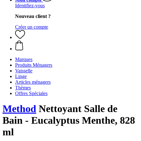
Identifiez-vous
Nouveau client ?
Créer un compte
Marques
Produits Ménagers
Vaisselle
Linge
Articles ménagers
Thèmes
Offres Spéciales
Method
Nettoyant Salle de
Bain - Eucalyptus Menthe, 828
ml