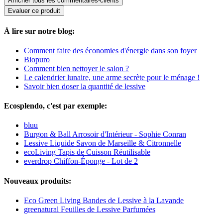
Afficher tous les commentaires-clients
Evaluer ce produit
À lire sur notre blog:
Comment faire des économies d'énergie dans son foyer
Biopuro
Comment bien nettoyer le salon ?
Le calendrier lunaire, une arme secrète pour le ménage !
Savoir bien doser la quantité de lessive
Ecosplendo, c'est par exemple:
bluu
Burgon & Ball Arrosoir d'Intérieur - Sophie Conran
Lessive Liquide Savon de Marseille & Citronnelle
ecoLiving Tapis de Cuisson Réutilisable
everdrop Chiffon-Éponge - Lot de 2
Nouveaux produits:
Eco Green Living Bandes de Lessive à la Lavande
greenatural Feuilles de Lessive Parfumées