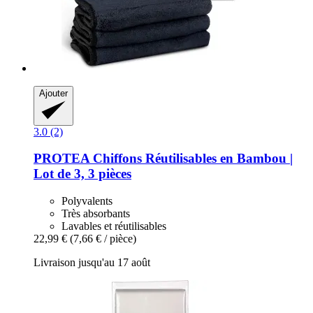
Ajouter
3.0 (2)
PROTEA
Chiffons Réutilisables en Bambou |
Lot de 3, 3 pièces
Polyvalents
Très absorbants
Lavables et réutilisables
22,99 €
(7,66 € / pièce)
Livraison jusqu'au 17 août