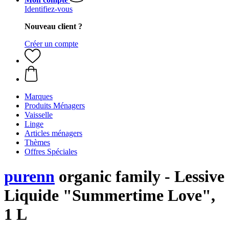
Identifiez-vous
Nouveau client ?
Créer un compte
Marques
Produits Ménagers
Vaisselle
Linge
Articles ménagers
Thèmes
Offres Spéciales
purenn
organic family - Lessive
Liquide "Summertime Love",
1 L