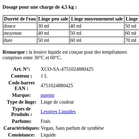
Dosage pour une charge de 4,5 kg :
Dureté de l'eau
Linge peu sale
Linge moyennement sale
Linge 
douce
30 ml
40 ml
50 ml
moyenne
40 ml
50 ml
60 ml
dure
50 ml
60 ml
70 ml
Remarque :
la lessive liquide est conçue pour des températures
comprises entre 30°C et 60°C.
Art. N°:
XCO-SA-4751024880425
Contenu :
1 L
Code-barres
4751024880425
EAN :
Marque:
purenn
Type de linge:
Linge de couleur
Types de
Lessives Liquides
Produits :
Parfums:
Frais
Caractéristiques:
Vegan, Sans parfum de synthèse
Consistance:
Liquide