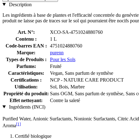
Description
Les ingrédients à base de plantes et l'efficacité concentrée du genévrie
produit ne laisse pas de traces sur le sol qui pourraient être nocifs pou
Art. N°:
XCO-SA-4751024880760
Contenu :
1 L
Code-barres EAN :
4751024880760
Marque:
purenn
Types de Produits :
Pour les Sols
Parfums:
Fruité
Caractéristiques:
Vegan, Sans parfum de synthèse
Certifications :
NCP - NATURE CARE PRODUCT
Utilisation:
Sol, Bois, Marbre
Propriété du produit:
Sans OGM, Sans parfum de synthèse, Sans colo
Effet nettoyant:
Contre la saleté
Ingrédients (INCI)
Purified Water, Anionic Surfactants, Nonionic Surfactants, Citric A
[1]
Aroma
Certifié biologique