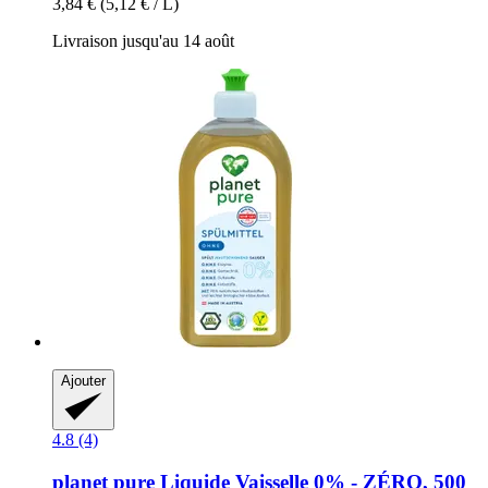
3,84 €
(5,12 € / L)
Livraison jusqu'au 14 août
Ajouter
4.8 (4)
planet pure
Liquide Vaisselle 0% -​ ZÉRO, 500