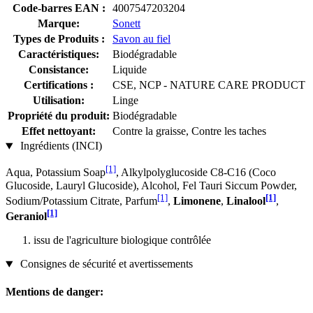
Code-barres EAN :
4007547203204
Marque:
Sonett
Types de Produits :
Savon au fiel
Caractéristiques:
Biodégradable
Consistance:
Liquide
Certifications :
CSE, NCP - NATURE CARE PRODUCT
Utilisation:
Linge
Propriété du produit:
Biodégradable
Effet nettoyant:
Contre la graisse, Contre les taches
Ingrédients (INCI)
[1]
Aqua, Potassium Soap
, Alkylpolyglucoside C8-C16 (Coco
Glucoside, Lauryl Glucoside), Alcohol, Fel Tauri Siccum Powder,
[1]
[1]
Sodium/Potassium Citrate, Parfum
,
Limonene
,
Linalool
,
[1]
Geraniol
issu de l'agriculture biologique contrôlée
Consignes de sécurité et avertissements
Mentions de danger: