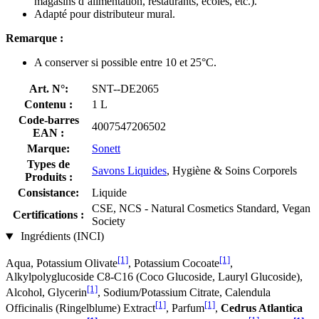
magasins d’alimentation, restaurants, écoles, etc.).
Adapté pour distributeur mural.
Remarque :
A conserver si possible entre 10 et 25°C.
Art. N°:
SNT--DE2065
Contenu :
1 L
Code-barres
4007547206502
EAN :
Marque:
Sonett
Types de
Savons Liquides
, Hygiène & Soins Corporels
Produits :
Consistance:
Liquide
CSE, NCS - Natural Cosmetics Standard, Vegan
Certifications :
Society
Ingrédients (INCI)
[1]
[1]
Aqua, Potassium Olivate
, Potassium Cocoate
,
Alkylpolyglucoside C8-C16 (Coco Glucoside, Lauryl Glucoside),
[1]
Alcohol, Glycerin
, Sodium/Potassium Citrate, Calendula
[1]
[1]
Officinalis (Ringelblume) Extract
, Parfum
,
Cedrus Atlantica