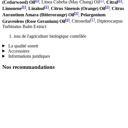
[1]
[1]
[1]
(Cedarwood) Oil
, Litsea Cubeba (May Chang) Oil
,
Citral
,
[1]
[1]
[1]
Limonene
,
Linalool
,
Citrus Sinensis (Orange) Oil
,
Citrus
[1]
Aurantium Amara (Bitterorange) Oil
,
Pelargonium
[1]
[1]
Graveolens (Rose Geranium) Oil
, Citronellal
, Dipterocarpus
Turbinatus Balm Extract
issu de l'agriculture biologique contrôlée
La qualité sonett
Accessoires
Informations juridiques
Nos recommandations