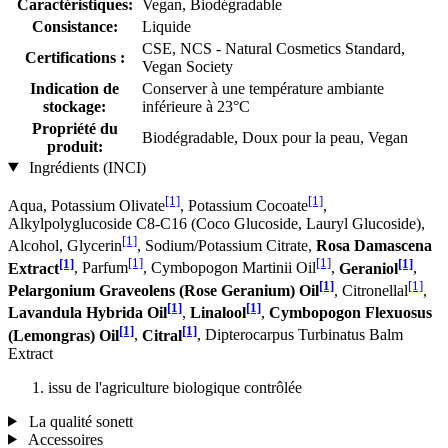
Caractéristiques:
Vegan, Biodégradable
Consistance:
Liquide
CSE, NCS - Natural Cosmetics Standard,
Certifications :
Vegan Society
Indication de
Conserver à une température ambiante
stockage:
inférieure à 23°C
Propriété du
Biodégradable, Doux pour la peau, Vegan
produit:
Ingrédients (INCI)
[1]
[1]
Aqua, Potassium Olivate
, Potassium Cocoate
,
Alkylpolyglucoside C8-C16 (Coco Glucoside, Lauryl Glucoside),
[1]
Alcohol, Glycerin
, Sodium/Potassium Citrate,
Rosa Damascena
[1]
[1]
[1]
[1]
Extract
, Parfum
, Cymbopogon Martinii Oil
,
Geraniol
,
[1]
[1]
Pelargonium Graveolens (Rose Geranium) Oil
, Citronellal
,
[1]
[1]
Lavandula Hybrida Oil
,
Linalool
,
Cymbopogon Flexuosus
[1]
[1]
(Lemongras) Oil
,
Citral
, Dipterocarpus Turbinatus Balm
Extract
issu de l'agriculture biologique contrôlée
La qualité sonett
Accessoires