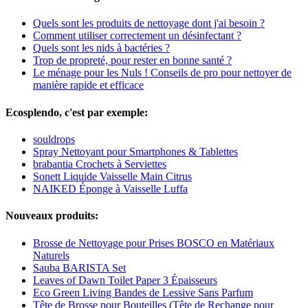
Quels sont les produits de nettoyage dont j'ai besoin ?
Comment utiliser correctement un désinfectant ?
Quels sont les nids à bactéries ?
Trop de propreté, pour rester en bonne santé ?
Le ménage pour les Nuls ! Conseils de pro pour nettoyer de
manière rapide et efficace
Ecosplendo, c'est par exemple:
souldrops
Spray Nettoyant pour Smartphones & Tablettes
brabantia Crochets à Serviettes
Sonett Liquide Vaisselle Main Citrus
NAIKED Éponge à Vaisselle Luffa
Nouveaux produits:
Brosse de Nettoyage pour Prises BOSCO en Matériaux
Naturels
Sauba BARISTA Set
Leaves of Dawn Toilet Paper 3 Épaisseurs
Eco Green Living Bandes de Lessive Sans Parfum
Tête de Brosse pour Bouteilles (Tête de Rechange pour