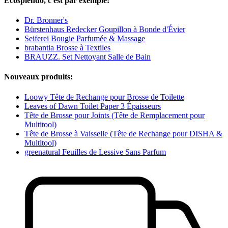
Ecosplendo, c'est par exemple:
Dr. Bronner's
Bürstenhaus Redecker Goupillon à Bonde d'Évier
Seiferei Bougie Parfumée & Massage
brabantia Brosse à Textiles
BRAUZZ. Set Nettoyant Salle de Bain
Nouveaux produits:
Loowy Tête de Rechange pour Brosse de Toilette
Leaves of Dawn Toilet Paper 3 Épaisseurs
Tête de Brosse pour Joints (Tête de Remplacement pour
Multitool)
Tête de Brosse à Vaisselle (Tête de Rechange pour DISHA &
Multitool)
greenatural Feuilles de Lessive Sans Parfum