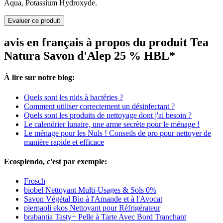
Aqua, Potassium Hydroxyde.
Evaluer ce produit
avis en français à propos du produit Tea
Natura Savon d'Alep 25 % HBL*
À lire sur notre blog:
Quels sont les nids à bactéries ?
Comment utiliser correctement un désinfectant ?
Quels sont les produits de nettoyage dont j'ai besoin ?
Le calendrier lunaire, une arme secrète pour le ménage !
Le ménage pour les Nuls ! Conseils de pro pour nettoyer de
manière rapide et efficace
Ecosplendo, c'est par exemple:
Frosch
biobel Nettoyant Multi-Usages & Sols 0%
Savon Végétal Bio à l'Amande et à l'Avocat
pierpaoli ekos Nettoyant pour Réfrigérateur
brabantia Tasty+ Pelle à Tarte Avec Bord Tranchant