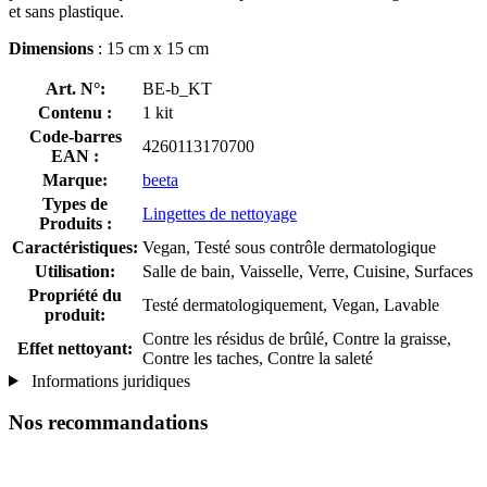
et sans plastique.
Dimensions
: 15 cm x 15 cm
Art. N°:
BE-b_KT
Contenu :
1 kit
Code-barres
4260113170700
EAN :
Marque:
beeta
Types de
Lingettes de nettoyage
Produits :
Caractéristiques:
Vegan, Testé sous contrôle dermatologique
Utilisation:
Salle de bain, Vaisselle, Verre, Cuisine, Surfaces
Propriété du
Testé dermatologiquement, Vegan, Lavable
produit:
Contre les résidus de brûlé, Contre la graisse,
Effet nettoyant:
Contre les taches, Contre la saleté
Informations juridiques
Nos recommandations