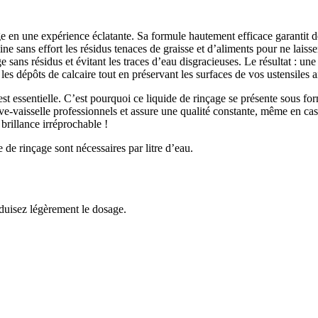
n une expérience éclatante. Sa formule hautement efficace garantit des r
ine sans effort les résidus tenaces de graisse et d’aliments pour ne lai
 sans résidus et évitant les traces d’eau disgracieuses. Le résultat : un
e les dépôts de calcaire tout en préservant les surfaces de vos ustensiles 
é est essentielle. C’est pourquoi ce liquide de rinçage se présente sous 
ave-vaisselle professionnels et assure une qualité constante, même en cas 
 brillance irréprochable !
e de rinçage sont nécessaires par litre d’eau.
réduisez légèrement le dosage.