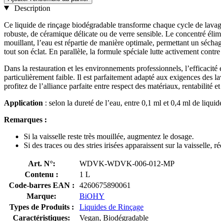
Description
Ce liquide de rinçage biodégradable transforme chaque cycle de lavage e
robuste, de céramique délicate ou de verre sensible. Le concentré élim
mouillant, l’eau est répartie de manière optimale, permettant un séchage
tout son éclat. En parallèle, la formule spéciale lutte activement contr
Dans la restauration et les environnements professionnels, l’efficacit
particulièrement faible. Il est parfaitement adapté aux exigences des l
profitez de l’alliance parfaite entre respect des matériaux, rentabilité et
Application
: selon la dureté de l’eau, entre 0,1 ml et 0,4 ml de liquid
Remarques :
Si la vaisselle reste très mouillée, augmentez le dosage.
Si des traces ou des stries irisées apparaissent sur la vaisselle, 
Art. N°:
WDVK-WDVK-006-012-MP
Contenu :
1 L
Code-barres EAN :
4260675890061
Marque:
BiOHY
Types de Produits :
Liquides de Rinçage
Caractéristiques:
Vegan, Biodégradable