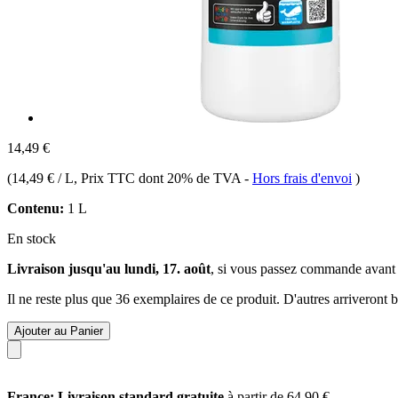
14,49 €
(
14,49 € / L
, Prix TTC dont 20% de TVA
-
Hors frais d'envoi
)
Contenu:
1 L
En stock
Livraison jusqu'au lundi, 17. août
, si vous passez commande avant
Il ne reste plus que 36 exemplaires de ce produit. D'autres arriveront
Ajouter au Panier
France: Livraison standard gratuite
à partir de 64,90 €