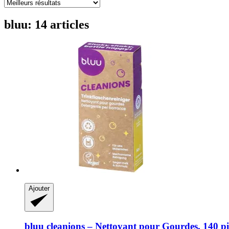
bluu: 14 articles
Ajouter
bluu
cleanions – Nettoyant pour Gourdes, 140 pi