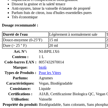
Dissout la graisse et la saleté tenace
Anti-rayures, laisse la vaisselle éclatante de propreté
Parfum frais de citron, issu d'huiles essentielles pures
Très économique
Dosage recommandé :
Dureté de l'eau
Légèrement à normalement sale
T
Douce-moyenne (0-25°F)
15 ml
2
Dure (> 25 ° F)
20 ml
3
Art. N°:
NI-BPIL1X6
Contenu :
1 L
Code-barres EAN :
8057432970014
Marque:
biolù
Types de Produits :
Pour les Vitres
Parfums:
Agrumes
Caractéristiques:
Vegan, Biodégradable
Consistance:
Liquide
Certifications :
AIAB, Certificazione Biologica QC, Vegan
Utilisation:
Vaisselle
Propriété du produit:
Biodégradable, Sans colorants, Sans phospha