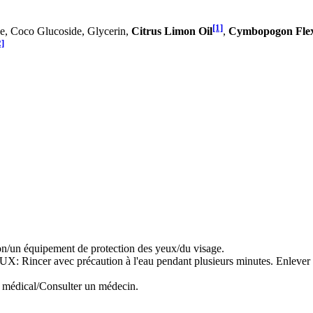
[1]
e, Coco Glucoside, Glycerin,
Citrus Limon Oil
,
Cymbopogon Flex
2]
ion/un équipement de protection des yeux/du visage.
ec précaution à l'eau pendant plusieurs minutes. Enlever les lentil
s médical/Consulter un médecin.