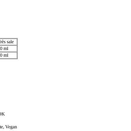
rès sale
0 ml
0 ml
 OK
te, Vegan