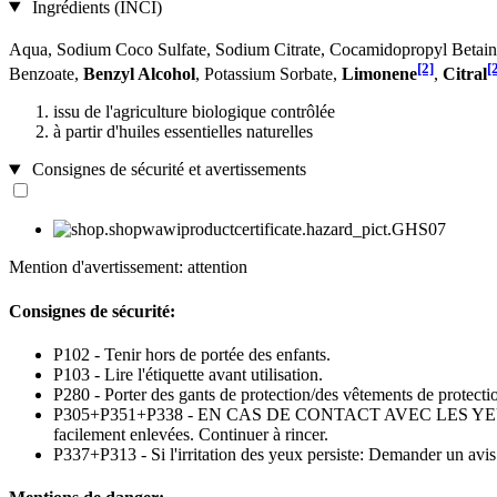
Ingrédients (INCI)
Aqua, Sodium Coco­ Sulfate, Sodium Citrate, Cocamidopropyl Betain
[2]
[
Benzoate,
Benzyl Alcohol
, Potassium Sorbate,
Limonene
,
Citral
issu de l'agriculture biologique contrôlée
à partir d'huiles essentielles naturelles
Consignes de sécurité et avertissements
Mention d'avertissement: attention
Consignes de sécurité:
P102 - Tenir hors de portée des enfants.
P103 - Lire l'étiquette avant utilisation.
P280 - Porter des gants de protection/des vêtements de protect
P305+P351+P338 - EN CAS DE CONTACT AVEC LES YEUX: Rincer av
facilement enlevées. Continuer à rincer.
P337+P313 - Si l'irritation des yeux persiste: Demander un avi