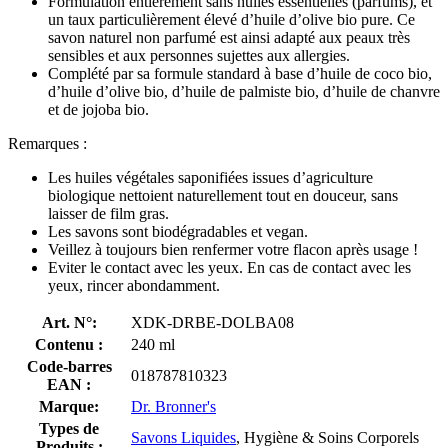
Formulation entièrement sans huiles essentielles (parfums), et
un taux particulièrement élevé d’huile d’olive bio pure. Ce
savon naturel non parfumé est ainsi adapté aux peaux très
sensibles et aux personnes sujettes aux allergies.
Complété par sa formule standard à base d’huile de coco bio,
d’huile d’olive bio, d’huile de palmiste bio, d’huile de chanvre
et de jojoba bio.
Remarques :
Les huiles végétales saponifiées issues d’agriculture
biologique nettoient naturellement tout en douceur, sans
laisser de film gras.
Les savons sont biodégradables et vegan.
Veillez à toujours bien renfermer votre flacon après usage !
Eviter le contact avec les yeux. En cas de contact avec les
yeux, rincer abondamment.
Art. N°:
XDK-DRBE-DOLBA08
Contenu :
240 ml
Code-barres
018787810323
EAN :
Marque:
Dr. Bronner's
Types de
Savons Liquides
, Hygiène & Soins Corporels
Produits :