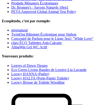
Produits Ménagers Écologiques
Dr. Bronner's - Savons Naturels 18en1
PETA Approved Global Animal Test Policy
Ecosplendo, c'est par exemple:
greenatural
TwistOut Bâtonnet Écologique pour Siphon
Concentré de Parfum pour le Linge 3en1 "White Love"
claro ÉCO Tablettes Anti-Calcaire
AlmaWin Gel WC Actif
Nouveaux produits:
Leaves of Dawn Tissues
Eco Green Living Bandes de Lessive à la Lavande
Loowy HANNA (Patère)
Loowy HALTA (Porte-Papier Toilette)
Loowy Brosse de Toilette Woodline