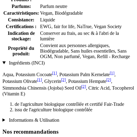
Parfums:
Parfum neutre
Caractéristiques:
Vegan, Biodégradable
Consistance:
Liquide
Certifications :
EWG, fair for life, NaTrue, Vegan Society
Indication de
Conserver au frais, au sec & à l'abri de la
stockage:
lumière
Convient aux personnes allergiques,
Propriété du
Biodégradable, Sans huiles essentielles, Sans
produit:
OGM, Non parfumé, Vegan, Refill - Recharge
Ingrédients (INCI)
[1]
[1]
Aqua, Potassium Cocoate
, Potassium Palm Kernelate
,
[1]
[2]
[2]
Potassium Olivate
, Glycerin
, Potassium Hempate
,
[2]
Simmondsia Chinensis (Jojoba) Seed Oil
, Citric Acid, Tocopherol
(Vitamin E)
de l'agriculture biologique contrôlée et certifié Fair-Trade
issu de l'agriculture biologique contrôlée
Informations & Utilisation
Nos recommandations