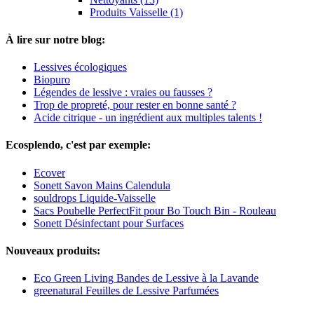
Produits Vaisselle (1)
À lire sur notre blog:
Lessives écologiques
Biopuro
Légendes de lessive : vraies ou fausses ?
Trop de propreté, pour rester en bonne santé ?
Acide citrique - un ingrédient aux multiples talents !
Ecosplendo, c'est par exemple:
Ecover
Sonett Savon Mains Calendula
souldrops Liquide-Vaisselle
Sacs Poubelle PerfectFit pour Bo Touch Bin - Rouleau
Sonett Désinfectant pour Surfaces
Nouveaux produits:
Eco Green Living Bandes de Lessive à la Lavande
greenatural Feuilles de Lessive Parfumées