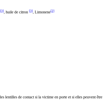
[3]
[3]
[2]
, huile de citron
, Limonene
les de contact si la victime en porte et si elles peuvent être