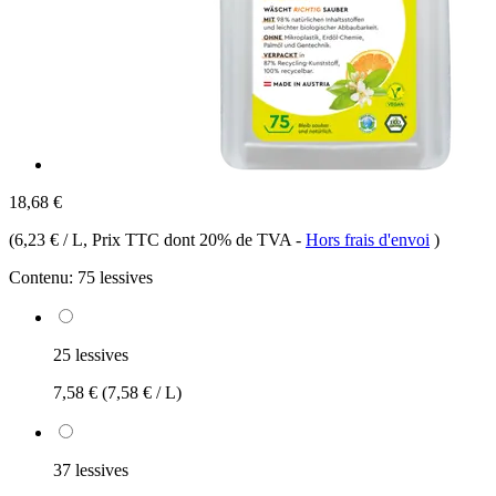
18,68 €
(
6,23 € / L
, Prix TTC dont 20% de TVA
-
Hors frais d'envoi
)
Contenu:
75 lessives
25 lessives
7,58 €
(7,58 € / L)
37 lessives