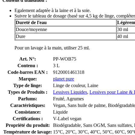
Conseils d'utilisation :
Egalement adaptée à la laine et à la soie.
Suivre le tableau de dosage (basé sur 4,5 kg de linge, compléte
Dureté de l'eau
Légèreme
Douce/moyenne
30 ml
Dure
40 ml
Pour un lavage à la main, utiliser 25 ml.
Art. N°:
PP-WOB75
Contenu :
3 L
Code-barres EAN :
9120001461318
Marque:
planet pure
Type de linge:
Linge de couleur, Laine
Types de Produits :
Lessives Liquides
,
Lessives pour Laine & 
Parfums:
Fruité, Agrumes
Caractéristiques:
Vegan, Sans huile de palme, Biodégradabl
Consistance:
Liquide
Certifications :
V-Label vegan
Propriété du produit:
Biodégradable, Sans OGM, Sans sulfates, D
Température de lavage:
15°C, 20°C, 30°C, 40°C, 50°C, 60°C, 90°