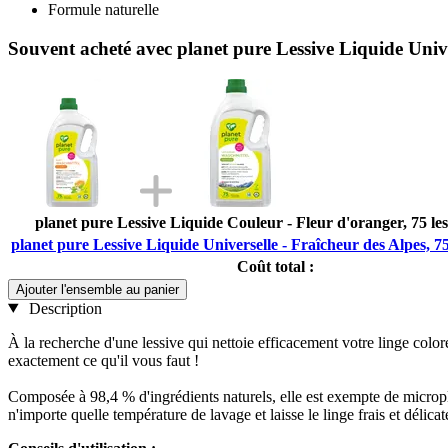
Formule naturelle
Souvent acheté avec planet pure Lessive Liquide Univer
planet pure Lessive Liquide Couleur - Fleur d'oranger, 75 les
planet pure Lessive Liquide Universelle - Fraîcheur des Alpes, 75 
Coût total :
Ajouter l'ensemble au panier
Description
À la recherche d'une lessive qui nettoie efficacement votre linge color
exactement ce qu'il vous faut !
Composée à 98,4 % d'ingrédients naturels, elle est exempte de micropl
n'importe quelle température de lavage et laisse le linge frais et délica