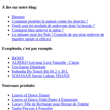
À lire sur notre blog:
Biopuro
Comment protéger la maison contre les insectes ?
Quels sont les produits de nettoyage dont j'ai besoin ?
Comment bien nettoyer le salon ?
Le ménage pour les Nuls ! Conseils de pro pour nettoyer de
manière rapide et efficace
Ecosplendo, c'est par exemple:
BiOHY
ALPEKO Gel pour Lave-Vaisselle - Citron
Uni-Sapon Détartrant
brabantia Bo Touch Bin Hi 2 x 30 L
SODASAN Savon Cadeau THANX
Nouveaux produits:
Leaves of Dawn Tissues
Leaves of Dawn Toilet Paper 4 Épaisseurs
Loowy Tête de Rechange pour Brosse de Toilette
Sauba Pinceau à Poussière