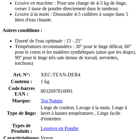
Lessive en machine :
Pour une charge de 4-5 kg de linge,
verser 1 tasse de poudre directement dans le tambour.
Lessive à la main :
Dissoudre 4-5 cuillères à soupe dans 5
litres d'eau chaude.
Autres conditions :
Dureté de l'eau optimale : 15 - 25°
Températures recommandées : 30° pour le linge délicat, 60°
pour le coton et les matières synthétiques (ainsi que les draps),
90° pour le linge très sale (tenue de travail, serviettes,
torchons)
Art. N°:
XEC-TEAN-DEB4
Contenu :
1 kg
Code-barres
8032697810091
EAN :
Marque:
Tea Natura
Linge de couleur, Lavage à la main, Linge à
Type de linge:
laver à hautes températures , Linge facile
d'entretien
Types de
Lessives en Poudre
Produits :
Caractéristiques:
Vegan