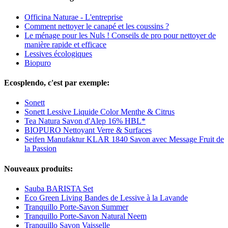
Officina Naturae - L'entreprise
Comment nettoyer le canapé et les coussins ?
Le ménage pour les Nuls ! Conseils de pro pour nettoyer de
manière rapide et efficace
Lessives écologiques
Biopuro
Ecosplendo, c'est par exemple:
Sonett
Sonett Lessive Liquide Color Menthe & Citrus
Tea Natura Savon d'Alep 16% HBL*
BIOPURO Nettoyant Verre & Surfaces
Seifen Manufaktur KLAR 1840 Savon avec Message Fruit de
la Passion
Nouveaux produits:
Sauba BARISTA Set
Eco Green Living Bandes de Lessive à la Lavande
Tranquillo Porte-Savon Summer
Tranquillo Porte-Savon Natural Neem
Tranquillo Savon Vaisselle