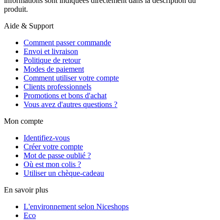
informations sont indiquées directement dans la description du
produit.
Aide & Support
Comment passer commande
Envoi et livraison
Politique de retour
Modes de paiement
Comment utiliser votre compte
Clients professionnels
Promotions et bons d'achat
Vous avez d'autres questions ?
Mon compte
Identifiez-vous
Créer votre compte
Mot de passe oublié ?
Où est mon colis ?
Utiliser un chèque-cadeau
En savoir plus
L'environnement selon Niceshops
Eco