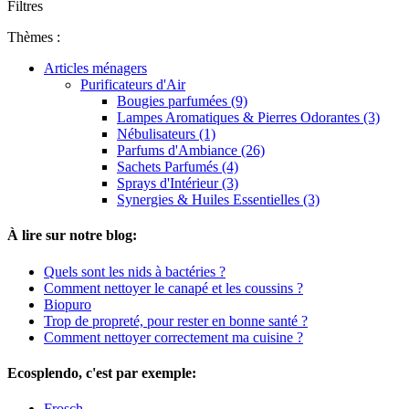
Filtres
Thèmes :
Articles ménagers
Purificateurs d'Air
Bougies parfumées (9)
Lampes Aromatiques & Pierres Odorantes (3)
Nébulisateurs (1)
Parfums d'Ambiance (26)
Sachets Parfumés (4)
Sprays d'Intérieur (3)
Synergies & Huiles Essentielles (3)
À lire sur notre blog:
Quels sont les nids à bactéries ?
Comment nettoyer le canapé et les coussins ?
Biopuro
Trop de propreté, pour rester en bonne santé ?
Comment nettoyer correctement ma cuisine ?
Ecosplendo, c'est par exemple:
Frosch