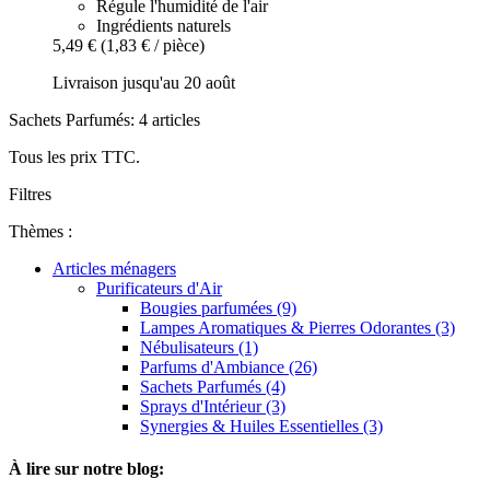
Régule l'humidité de l'air
Ingrédients naturels
5,49 €
(1,83 € / pièce)
Livraison jusqu'au 20 août
Sachets Parfumés: 4 articles
Tous les prix TTC.
Filtres
Thèmes :
Articles ménagers
Purificateurs d'Air
Bougies parfumées (9)
Lampes Aromatiques & Pierres Odorantes (3)
Nébulisateurs (1)
Parfums d'Ambiance (26)
Sachets Parfumés (4)
Sprays d'Intérieur (3)
Synergies & Huiles Essentielles (3)
À lire sur notre blog: