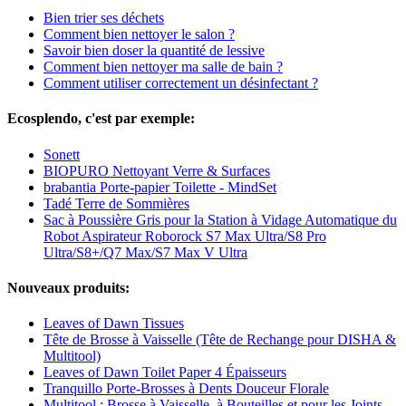
Bien trier ses déchets
Comment bien nettoyer le salon ?
Savoir bien doser la quantité de lessive
Comment bien nettoyer ma salle de bain ?
Comment utiliser correctement un désinfectant ?
Ecosplendo, c'est par exemple:
Sonett
BIOPURO Nettoyant Verre & Surfaces
brabantia Porte-papier Toilette - MindSet
Tadé Terre de Sommières
Sac à Poussière Gris pour la Station à Vidage Automatique du
Robot Aspirateur Roborock S7 Max Ultra/S8 Pro
Ultra/S8+/Q7 Max/S7 Max V Ultra
Nouveaux produits:
Leaves of Dawn Tissues
Tête de Brosse à Vaisselle (Tête de Rechange pour DISHA &
Multitool)
Leaves of Dawn Toilet Paper 4 Épaisseurs
Tranquillo Porte-Brosses à Dents Douceur Florale
Multitool : Brosse à Vaisselle, à Bouteilles et pour les Joints