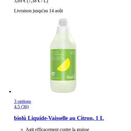
3,69 €
(7,38 € / L)
Livraison jusqu'au 14 août
3 options
4.5 (36)
biolù
Liquide-​Vaisselle au Citron, 1 L
Agit efficacement contre la graisse